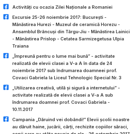
Activități cu ocazia Zilei Naționale a Romaniei
Excursie 25-26 noiembrie 2017: București -
Mănăstirea Hurezi - Muzeul de ceramică Horezu -
Ansamblul Brâncuși din Târgu-Jiu - Mănăstirea Lainici
- Mănăstirea Prislop - Cetatea Sarmizegetusa Ulpia
Traiana
„Împreună pentru o lume mai bună” - activitate
realizată de elevii clasei a V-a A în data de 24
noiembrie 2017 sub îndrumarea doamneei prof.
Covaci Gabriela la Liceul Tehnologic Special Nr. 3
„Utilizarea creativă, utilă și sigură a internetului” -
activitate realizată de elevii clasei a V-a A sub
îndrumarea doamnei prof. Covaci Gabriela -
10.11.2017
Campania „Dăruind vei dobândi!” Elevii școlii noastre
au dăruit haine, jucării, cărți, rechizite copiilor săraci,
copii care au atâta nevoie de ele - 26 octombrie 2017