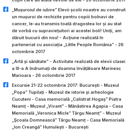
„Mușuroiul de iubire” Elevii școlii noastre au construit
un mușuroi de rechizite pentru copiii bolnavi de
cancer, le-au transmis toată dragostea lor și au stat
de vorbă cu supraviețuitori ai acestei boli! Uniți, am
dăruit bucurii din nou! - Acțiune realizată în
parteneriat cu asociația „Little People Romănia” - 26
octombrie 2017
„Artă și sănătate” - Activitate realizată de elevii clasei
a III-a A îndrumați de doamna învățătoare Marinesc
Marioara - 26 octombrie 2017
Excursie 21-22 octombrie 2017: București - Muzeul
„Popa” Tupilați - Muzeul de istorie și arheologie
Cucuteni - Casa memorială „Calistrat Hogaș” Piatra
Neamț - Muzeul „Vivant” - Mănăstirea Agapia - Casa
Memorială „Veronica Micle” Târgu Neamț” - Muzeul
„Școala Domnească” Târgu Neamț - Casa Memorială
„Ion Creangă” Humulești - București