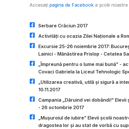
Accesați
pagina de Facebook
a școlii noastre 
Serbare Crăciun 2017
Activități cu ocazia Zilei Naționale a Ro
Excursie 25-26 noiembrie 2017: Bucureș
Lainici - Mănăstirea Prislop - Cetatea 
„Împreună pentru o lume mai bună” - act
Covaci Gabriela la Liceul Tehnologic Spe
„Utilizarea creativă, utilă și sigură a in
10.11.2017
Campania „Dăruind vei dobândi!” Elevii șc
- 26 octombrie 2017
„Mușuroiul de iubire” Elevii școlii noast
dragostea lor și au stat de vorbă cu supra