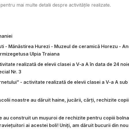
pentru mai multe detalii despre activitățile realizate.
maniei
ti - Mănăstirea Hurezi - Muzeul de ceramică Horezu - An
Sarmizegetusa Ulpia Traiana
ivitate realizată de elevii clasei a V-a A în data de 24 
cial Nr. 3
ternetului” - activitate realizată de elevii clasei a V-a A
olii noastre au dăruit haine, jucării, cărți, rechizite copi
re au construit un mușuroi de rechizite pentru copiii boln
viețuitori ai acestei boli! Uniți, am dăruit bucurii din nou