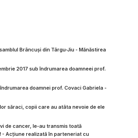
samblul Brâncuși din Târgu-Jiu - Mănăstirea
noiembrie 2017 sub îndrumarea doamneei prof.
 sub îndrumarea doamnei prof. Covaci Gabriela -
ilor săraci, copii care au atâta nevoie de ele
avi de cancer, le-au transmis toată
! - Acțiune realizată în parteneriat cu